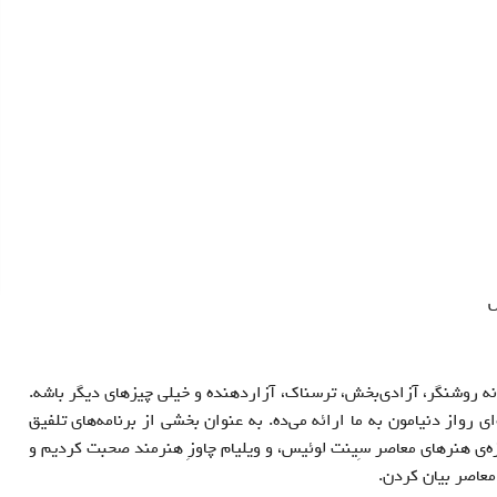
مقدمه اي بر عكاسي
مبانی عکاسی در شب و نور كم
قیمت:
30,000
تومان
قیمت:
85,000
تومان
فرمت:
فرمت:
DVD Video
DVD Video
مدت: 64 دقيقه
مدت: 227 دقيقه (3DVD)
س
نه روشنگر، آزادی‌بخش، ترسناک، آزاردهنده و خیلی چیزهای دیگر باشه.
ای رواز دنیامون به ما ارائه می‌ده. به عنوان بخشی از برنامه‌های تلفیق
موزه‌ی هنرهای معاصر سِینت لوئیس، و ویلیام چاوزِ هنرمند صحبت کردیم و
معاصر بیان کردن.