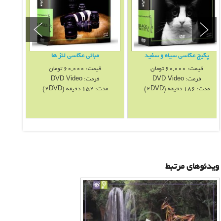
پکیج عكاسی سياه و سفيد
مبانی عکاسی لنز ها
عكا
قیمت:
60,000
تومان
قیمت:
60,000
تومان
فرمت:
فرمت:
DVD Video
DVD Video
مدت: 186 دقيقه (2DVD)
مدت: 152 دقيقه (2DVD)
ویدئوهای مرتبط