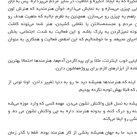
یره که به ایجاد انگیزه و خلاقیت در سایر مردم می‌پردازه. پس به جای
ایی چیزی می‌سازه و به نمایش می‌ذاره، خوآن هنرمندیه که هنرش اون
 باهم یه چیزی رو می‌سازن. همچنین به‌ نظرم جالبه که ماهیت هدف رو
ن مردم و مجسمه‌ساختن یا نقاشی کشیدن، هنر شما می‌تونه کاشت
ونه تمیزکردن یه پارک باشه. و این فعالیتِ به شدت اجتماعی، بخش
احیای محیطه. و ما خوشحالیم که این لحظه‌ی فعالیت و همکاری به عنوان
یایی خوب اینترنت، مثلاً برای پیداکردن آدم‌ها، هنرمندها احتمالا بهترین
ده از ابزارهای لازم برای پروژه‌ها‌شون دارن.
ینه که هنرمندها همیشه دید ما رو به دنیا تغییر دادن. اونا نوعی از
 که قبلا بهش توجه نکرده بودیم.
شه به نسل قبل واکنش نشون می‌دن. مهمه کسی که وارد موزه می‌شه
مینه رو درک کنه، و بدونه هنرمند داره به چی واکنش نشون می ده. و
شی رو ایفا می‌کنه.
ید ما به جهان همیشه بخشی از کار هنرمند بوده. فقط با گذر زمان