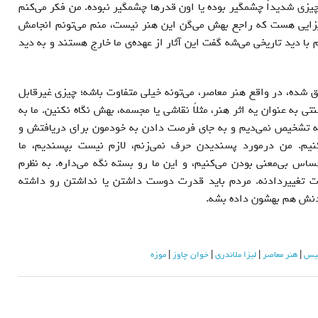
یزی شدیداً چشمگیر بوده یا اون قدرها چشمگیر نبوده. من فکر می‌کنم
چیزایی هست که راجع بهش می‌گن این هنر نیست، منم می‌تونم انجامش
 با دید تاریخی می‌شه گفت این آثار از عهده‌ی ما خارج هستند و به دید
ق شده، در واقع هنر معاصر، می‌تونه خیلی متفاوت باشه؛ چیزی غیرقابل
 به عنوان یه اثر هنر، مثلاً نقاشی یا مجسمه، بهش نگاه نکنین. ما به
که تشخیص نمی‌دیم و به جای فرصت دادن به خودمون برای دریافتش و
نیم. من درمورد پسندیدن حرف نمی‌زنم، لازم نیست بپسندیم، ما
ساس بی‌معنی بودن می‌کنیم، و این ما رو بسته نگه می‌داره. به نظرم
 تغییردادنه. مردم باید قدرت دوست داشتن یا نداشتن رو داشته
ردنش هم بهشون داده بشه.
ییس
هنر معاصر
لیزا ملاندری
خوان چاوز
موزه