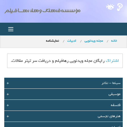
خانه
مجله ویدئویی
ادبیات
نمایشنامه
خانه
اخبار
اشتراک
رایگان مجله ویدئویی رهافیلم و دریافت سر تیتر مقالات.
استودیو
سينما - تئاتر
+
فروشگاه
موسیقی
+
مجله ویدئویی
فلسفه
+
کودک
هنرهای تجسمی
+