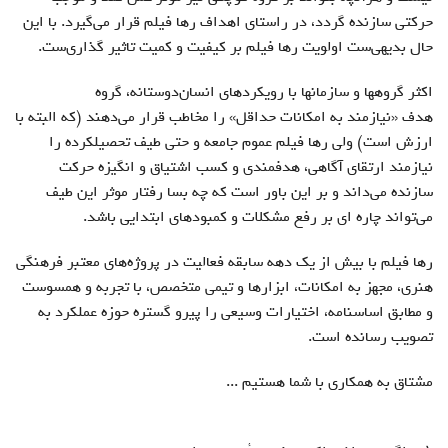
حركتی سازنده گردد، در راستای اهداف رها فيلم قرار می‏‌گيرد. با اين
حال بديهی‌ست اولويت رها فيلم بر كيفيت و كميت تاثير گذاری‌ست.
اكثر گروه‏ها و سازمان‏ها با رویکردهای انسان‌دوستانه، گروه
هدف «نيازمند به امكانات حداقل» را مخاطب قرار می‌دهند (كه البته با
ارزش است) ولی رها فيلم عموم جامعه و حتی طيف تحصيل‏كرده را
نيازمند ارتقای آگاهی، هدفمندی و كسب اشتياق و انگيزه حركت
سازنده می‏‌داند و بر اين باور است كه چه بسا رفتار موثر اين طيف
می‌تواند چاره ای بر رفع مشكلات و كمبود‏های ابتدايی باشد.
رها فيلم با بيش از يك دهه سابقه فعاليت در پروژه‏‌های معتبر فرهنگی
هنری، مجهز به امكانات، ابزار‏ها و تيمی متخصص، با تجربه و همسوست
و مطابق اساسنامه، اختيارات وسيعی را پيرو گستره حوزه عملكرد به
تصويب رسانده است.
مشتاق به همکاری با شما هستیم ...