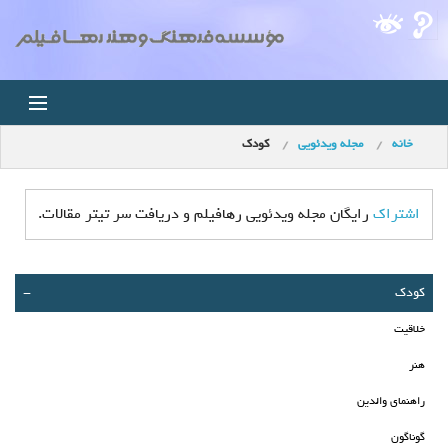
خانه
مجله ویدئویی
کودک
خانه
اخبار
اشتراک
رایگان مجله ویدئویی رهافیلم و دریافت سر تیتر مقالات.
استودیو
کودک
-
فروشگاه
خلاقیت
مجله ویدئویی
هنر
راهنمای والدین
کودک
گوناگون