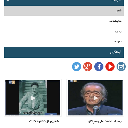
ادبیات
-
درباره ما
شعر
تماس با ما
نمایشنامه
سبد خرید شما خالی است
رمان
نظریه
سبد خرید
گوناگون
ورود
عضویت
به یاد محمد علی سپانلو
شعری از ناظم حکمت