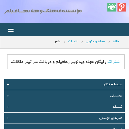
خانه
مجله ویدئویی
ادبیات
شعر
خانه
اخبار
اشتراک
رایگان مجله ویدئویی رهافیلم و دریافت سر تیتر مقالات.
استودیو
سينما - تئاتر
+
فروشگاه
موسیقی
+
مجله ویدئویی
فلسفه
+
کودک
هنرهای تجسمی
+