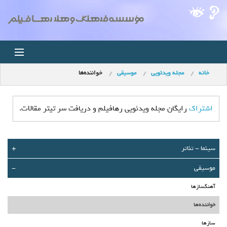
خانه
مجله ویدئویی
موسیقی
خواننده‌ها
خانه
اخبار
اشتراک
رایگان مجله ویدئویی رهافیلم و دریافت سر تیتر مقالات.
استودیو
سينما - تئاتر
+
فروشگاه
موسیقی
-
مجله ویدئویی
آهنگسازها
کودک
خواننده‌ها
سازها