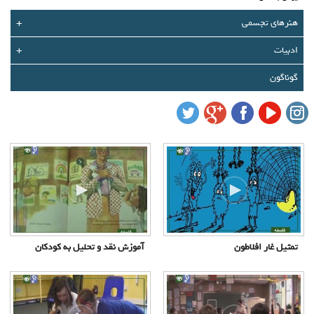
درباره ما
هنرهای تجسمی
+
تماس با ما
ادبیات
+
سبد خرید شما خالی است
گوناگون
سبد خرید
ورود
عضویت
تمثیل غار افلاطون
آموزش نقد و تحلیل به کودکان