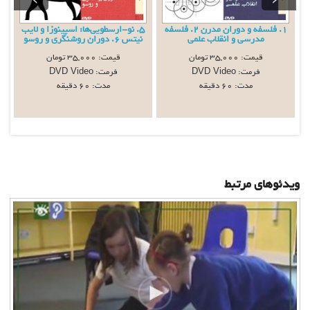
ت
1. فلسفه و دوران مدرن 2. فلسفه
5. نو-ارسطویی‌ها: اسپينوزا و لايب
مدرسی و انقلاب علمی
نيتس 6. دوران روشنگری و روسو
قیمت:
35,000
تومان
قیمت:
35,000
تومان
فرمت:
فرمت:
DVD Video
DVD Video
مدت: 60 دقيقه
مدت: 60 دقيقه
ویدئوهای مرتبط