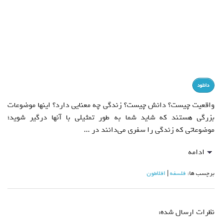
دانلود
واقعيت چيست؟ دانش چيست؟ زندگي چه معنايي دارد؟ اينها موضوعات
بزرگي هستند که شايد شما به طور تمثيلي با آنها درگير شويد؛
موضوعاتي که زندگي را سفري مي‌دانند در ...
ادامه
برچسب ها:
فلسفه
افلاطون
نظرات ارسال شده: