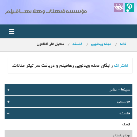
خانه
مجله ویدئویی
فلسفه
تمثیل غار افلاطون
خانه
اخبار
اشتراک
رایگان مجله ویدئویی رهافیلم و دریافت سر تیتر مقالات.
استودیو
سينما - تئاتر
+
فروشگاه
موسیقی
+
مجله ویدئویی
فلسفه
-
کودک
کودک
یونان باستان