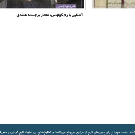
آشنایی با رم کولهاس، معمار برجسته هلندی
شگاه، حسب مورد دارای مجوزهای لازم از مراجع مربوطه مي‌باشند و فعاليت‌های اين سايت تابع قوانين و مقرر