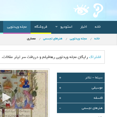
خانه
اخبار
استودیو
فروشگاه
مجله ویدئویی
خانه
مجله ویدئویی
هنرهای تجسمی
معماری
اشتراک
رایگان مجله ویدئویی رهافیلم و دریافت سر تیتر مقالات.
سينما - تئاتر
+
موسیقی
+
فلسفه
+
هنرهای تجسمی
-