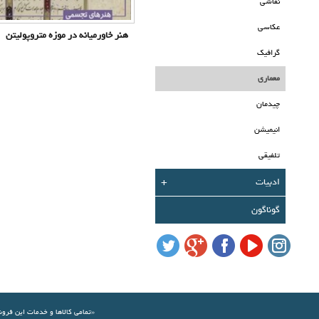
نقاشی
عکاسی
هنر خاورمیانه در موزه متروپولیتن
گرافیک
معماری
چیدمان
انیمیشن
تلفیقی
ادبیات
+
گوناگون
«تمامي كالاها و خدمات اين فرو