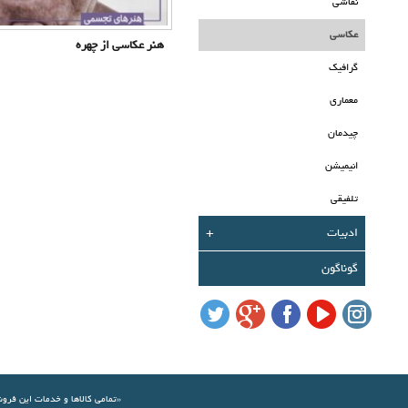
نقاشی
عکاسی
هنر عکاسی از چهره
گرافیک
معماری
چیدمان
انیمیشن
تلفیقی
ادبیات
+
گوناگون
«تمامي كالاها و خدمات اين فرو