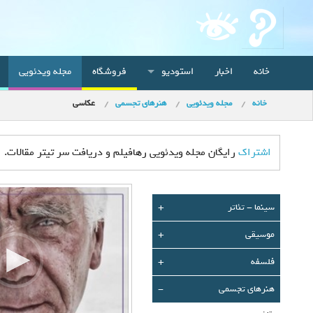
خانه
اخبار
استودیو
فروشگاه
مجله ویدئویی
خانه
مجله ویدئویی
هنرهای تجسمی
عکاسی
اشتراک
رایگان مجله ویدئویی رهافیلم و دریافت سر تیتر مقالات.
سينما - تئاتر
+
موسیقی
+
فلسفه
+
هنرهای تجسمی
-