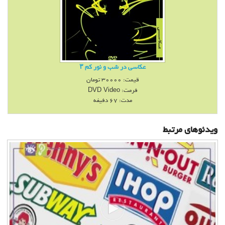
عكاسی در شب و نور كم ۳
قیمت:
30000
تومان
فرمت:
DVD Video
مدت: 67 دفیفه
ویدئوهای مرتبط