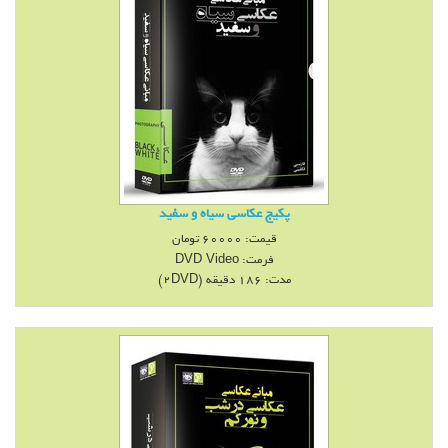
پکیج عكاسی سياه و سفيد
قیمت:
60000
تومان
فرمت:
DVD Video
مدت: 186 دقيقه (2DVD)