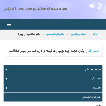
خانه
مجله ویدئویی
هنرهای تجسمی
هنر عکاسی از چهره
خانه
اخبار
اشتراک
رایگان مجله ویدئویی رهافیلم و دریافت سر تیتر مقالات.
استودیو
سينما - تئاتر
+
فروشگاه
موسیقی
+
مجله ویدئویی
فلسفه
+
کودک
هنرهای تجسمی
-
نقاشی