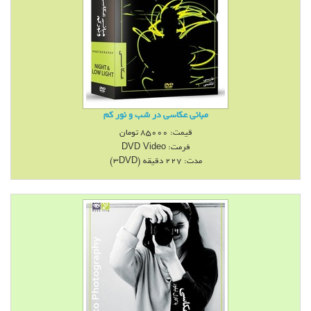
مبانی عکاسی در شب و نور كم
قیمت:
85000
تومان
فرمت:
DVD Video
مدت: 227 دقيقه (3DVD)