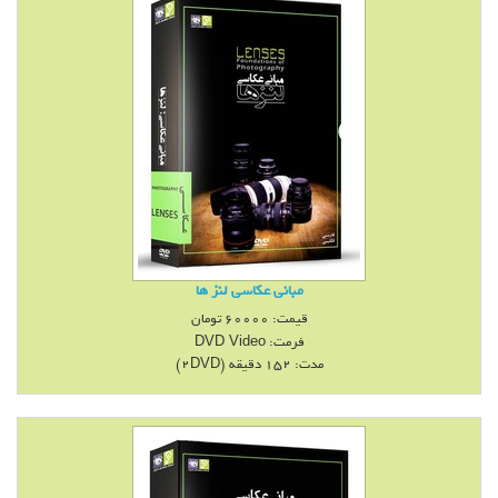
مبانی عکاسی لنز ها
قیمت:
60000
تومان
فرمت:
DVD Video
مدت: 152 دقيقه (2DVD)