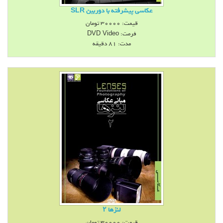
عکاسی پیشرفته با دوربین SLR
قیمت:
30000
تومان
فرمت:
DVD Video
مدت: 81 دقيقه
لنزها ۲
قیمت:
30000
تومان