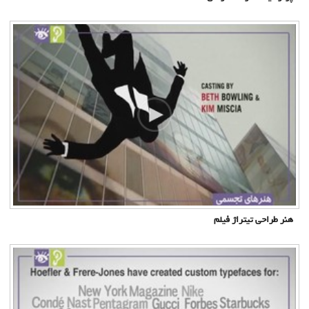
هنر طراحی تیتراژ فیلم