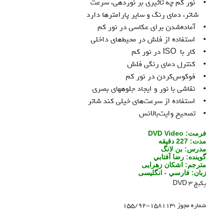
• نور کم چه تأثیری بر نوردهی، سرعت
شاتر، دمای رنگ و ساير پارامترها دارد
• آماده‌شدن برای عکاسی در نور کم
• استفاده از فلش در محیط‌های داخلی
• كار با ISO در نور كم
• کنترل دمای رنگی فلش
• فوکوس‌کردن در نور کم
• نقاشی با نور و ايجاد جلوه‏هاي بصري
• استفاده از سرعت‌های خیلی کند شاتر
• تصحیح وایت‌بالانس
فرمت:
DVD Video
مدت:
227 دقيقه
مدرس: بن لانگ
گوينده: رضا آفتابي
مترجم: اشكان زهرايی
زبان: فارسي - انگلیسی
پكيج 3 DVD
شماره مجوز :158113-155/92