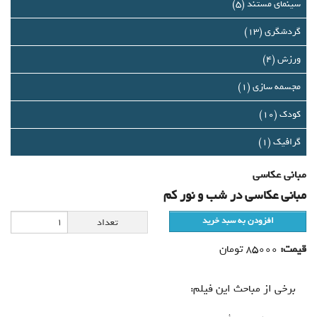
درباره ما
سینمای مستند (5)
گردشگری (13)
تماس با ما
ورزش (4)
سبد خرید شما خالی است
مجسمه سازی (1)
سبد خرید
کودک (10)
گرافيك (1)
ورود
مباني عكاسي
عضویت
مبانی عکاسی در شب و نور كم
افزودن به سبد خرید
تعداد
قیمت:
85000
تومان
برخی از مباحث این فیلم: