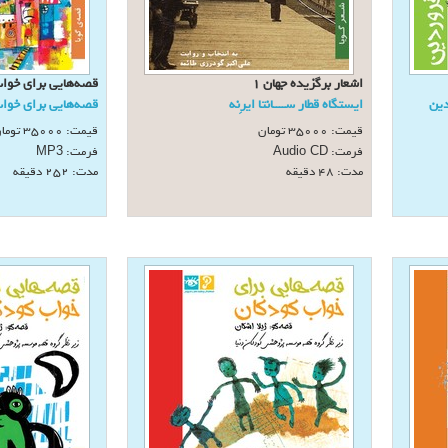
اشعار برگزیده جهان 1
قصه‌هايی برای خوا
دين
ایستگاه قطار ســــانتا ایرِ‌نه
قصه‌هايی برای خوا
قیمت:
35000
تومان
قیمت:
35000
توما
فرمت:
فرمت:
MP3
Audio CD
مدت: 48 دقيقه
مدت: 252 دقيقه