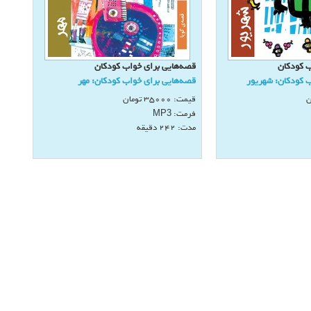
ب كودكان
قصه‌هايی برای خواب كودكان
ب كودكان: شهريور
قصه‌هايی برای خواب كودكان: مهر
ن
قیمت:
35000
تومان
فرمت:
MP3
مدت: 242 دقيقه