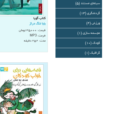
سینمای مستند (5)
گردشگری (13)
كتاب گويا
ورزش (4)
بابا لنگ دراز
قیمت:
35000
تومان
مجسمه سازی (1)
فرمت:
MP3
مدت: 252 دقيقه
کودک (10)
گرافيك (1)