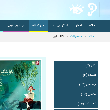
خانه
اخبار
استودیو
فروشگاه
مجله ویدئویی
خانه
محصولات
کتاب گویا
تئاتر (3)
فلسفه (3)
موسیقی (22)
عکاسی (13)
کتاب گویا (13)