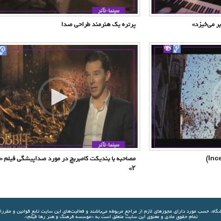
ر می‌خیزد»
پرتره یک هنرمند طراحی صدا
مصاحبه با بندیکت کامبربچ در مورد صداپیشگی فیلم «
۲»
شگاه، حسب مورد دارای مجوزهای لازم از مراجع مربوطه مي‌باشند و فعاليت‌های اين سايت تابع قوانين و مقرر
تمام حقوق مادی و معنوی این سایت متعلق است به «موسسه فرهنگ و هنر رها فیلم».