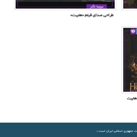
طراحی صدای فیلم «هابیت»
هابیت
ات جمهوری اسلامی ايران است.»