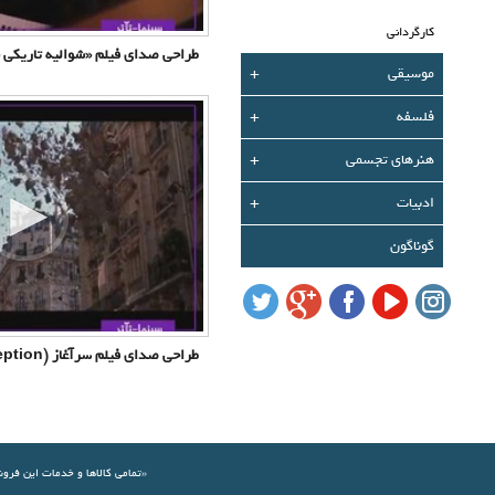
کارگردانی
طراحی صدای فیلم «شوالیه تاریکی ب
موسیقی
+
فلسفه
+
هنرهای تجسمی
+
ادبیات
+
گوناگون
طراحی صدای فیلم سرآغاز (Inception)
«تمامي كالاها و خدمات اين فرو