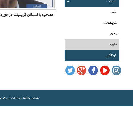
ادبیات
-
شعر
مصاحبه با استفان گرینبلت در مورد ج
نمایشنامه
رمان
نظریه
گوناگون
«تمامي كالاها و خدمات اين فرو