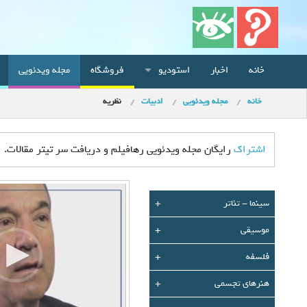
خانه
اخبار
استودیو
فروشگاه
مجله ویدئویی
خانه
مجله ویدئویی
ادبیات
نظریه
اشتراک
رایگان مجله ویدئویی رهافیلم و دریافت سر تیتر مقالات.
سينما - تئاتر
+
موسیقی
+
فلسفه
+
هنرهای تجسمی
+