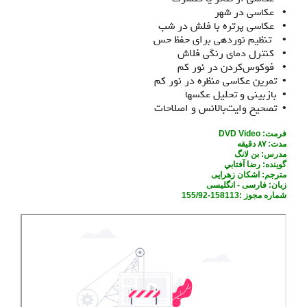
• عکاسی در شهر
• عکاسی پرتره با فلش در شب
• تنظیم نوردهی برای حفظ حس
• کنترل دمای رنگی فلاش
• فوکوس‌کردن در نور کم
• تمرین عکاسی منظره در نور کم
• بازبيني و تحليل عكس‏ها
• تصحیح وایت‌بالانس و اصلاحات
فرمت:
DVD Video
مدت:
۸۷ دقيقه
مدرس: بن لانگ
گوينده: رضا آفتابي
مترجم: اشكان زهرايی
زبان: فارسی - انگلیسی
شماره مجوز :158113-155/92