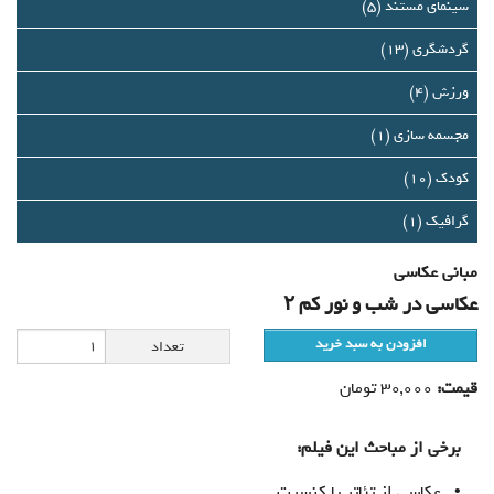
درباره ما
سینمای مستند (5)
گردشگری (13)
تماس با ما
ورزش (4)
سبد خرید شما خالی است
مجسمه سازی (1)
سبد خرید
کودک (10)
گرافيك (1)
ورود
مبانی عكاسی
عضویت
عكاسی در شب و نور كم ۲
افزودن به سبد خرید
تعداد
قیمت:
30,000
تومان
برخی از مباحث این فیلم:
• عکاسی از تئاتر یا کنسرت