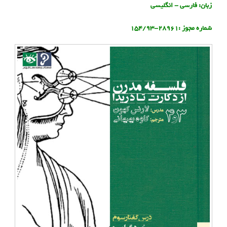
زبان: فارسی - انگلیسی
شماره مجوز :28961-154/93