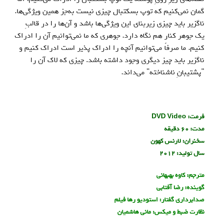
گمان نمی‌کنیم که توپ بسکتبال چیزی نیست به‌جز همین ویژگی‌ها.
ناگزیر باید چیزی زیربنای این ویژگی‌ها باشد و آن‌ها را در قالبِ
یک جوهر کنار هم نگاه دارد. جوهری که ما نمی‌توانیم آن را ادراک
کنیم. ما صرفاً می‌توانیم آنچه را ادراک پذیر است ادراک کنیم و
ناگزیر باید چیز دیگری وجود داشته باشد. چیزی که لاک آن را
"پشتیبانِ ناشناخته" می‌داند.
فرمت: DVD Video
مدت: 60 دقيقه
سخنران: لارنس كهون
سال توليد: 2012
مترجم: كاوه بهبهانی
گوينده: رضا آفتابی
صدابرداري گفتار: استوديو رها فيلم
نظارت ضبط و ميكس: ماني هاشميان