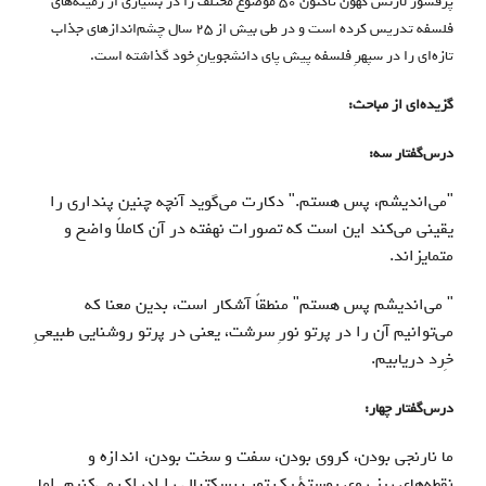
پرفسور لارنس کهون تاکنون 50 موضوع مختلف را در بسیاری از زمینه‌های
فلسفه تدریس کرده است و در طی بیش از 25 سال چشم‌اندازهای جذاب
تازه‌ای را در سپهرِ فلسفه پیش پای دانشجویانِ خود گذاشته است.
گزيده‌اي از مباحث:
درس‌گفتار سه:
"
می‌اندیشم، پس هستم." دکارت می‌گوید آنچه چنین پنداری را
یقینی می‌کند این است که تصورات نهفته در آن کاملاً واضح و
متمایزاند
.
"
می‌اندیشم پس هستم" منطقاً آشکار است، بدین معنا که
می‌توانیم آن را در پرتو نورِ سرشت، یعنی در پرتو روشنایی طبیعیِ
خِرد دریابیم
.
درس‌گفتار چهار:
ما نارنجی بودن، کروی بودن، سفت و سخت بودن، اندازه و
نقطه‌های ریزِ رویِ پوستۀ یک توپ بسکتبال را ادراک می‌کنیم. اما