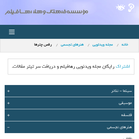
خانه
مجله ویدئویی
هنرهای تجسمی
رقص چترها
خانه
اخبار
اشتراک
رایگان مجله ویدئویی رهافیلم و دریافت سر تیتر مقالات.
استودیو
سينما - تئاتر
+
فروشگاه
موسیقی
+
مجله ویدئویی
فلسفه
+
کودک
هنرهای تجسمی
-
نقاشی