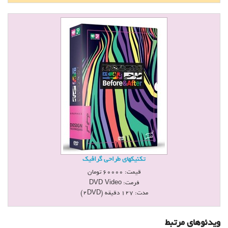
تكنيكهاي طراحي گرافيك
قیمت:
60000
تومان
فرمت:
DVD Video
مدت: 127 دقيقه (2DVD)
ویدئوهای مرتبط