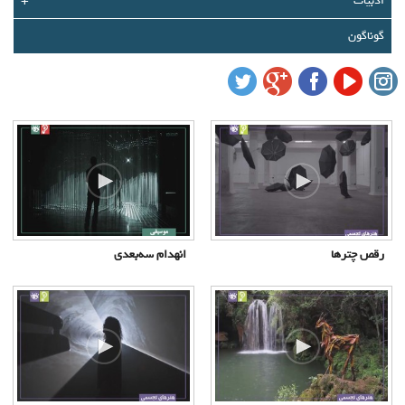
ادبیات
+
درباره ما
گوناگون
تماس با ما
سبد خرید شما خالی است
سبد خرید
ورود
عضویت
رقص چترها
انهدام سه‌بعدی