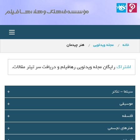
خانه
مجله ویدئویی
هنر چیدمان
خانه
اخبار
اشتراک
رایگان مجله ویدئویی رهافیلم و دریافت سر تیتر مقالات.
استودیو
سينما - تئاتر
+
فروشگاه
موسیقی
+
مجله ویدئویی
فلسفه
+
کودک
هنرهای تجسمی
+