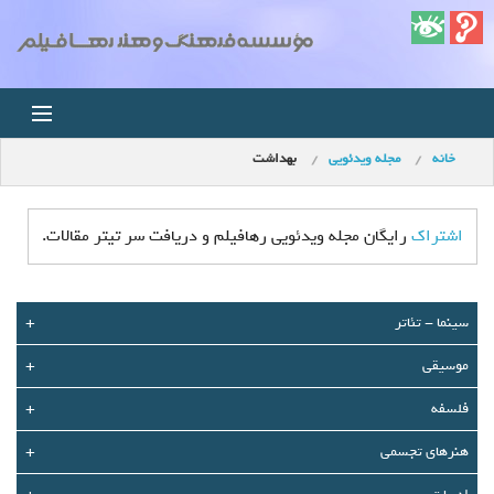
خانه
مجله ویدئویی
بهداشت
خانه
اخبار
اشتراک
رایگان مجله ویدئویی رهافیلم و دریافت سر تیتر مقالات.
استودیو
سينما - تئاتر
+
فروشگاه
موسیقی
+
مجله ویدئویی
فلسفه
+
کودک
هنرهای تجسمی
+