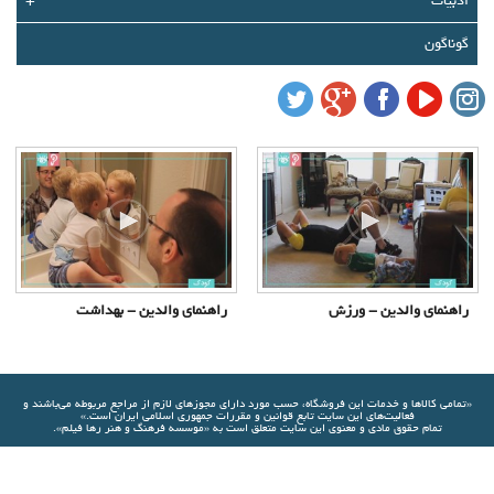
ادبیات
+
درباره ما
گوناگون
تماس با ما
سبد خرید شما خالی است
سبد خرید
ورود
عضویت
راهنمای والدین - ورزش
راهنمای والدین - بهداشت
«تمامي كالاها و خدمات اين فروشگاه، حسب مورد دارای مجوزهای لازم از مراجع مربوطه مي‌باشند و
فعاليت‌های اين سايت تابع قوانين و مقررات جمهوری اسلامی ايران است.»
تمام حقوق مادی و معنوی این سایت متعلق است به «موسسه فرهنگ و هنر رها فیلم».