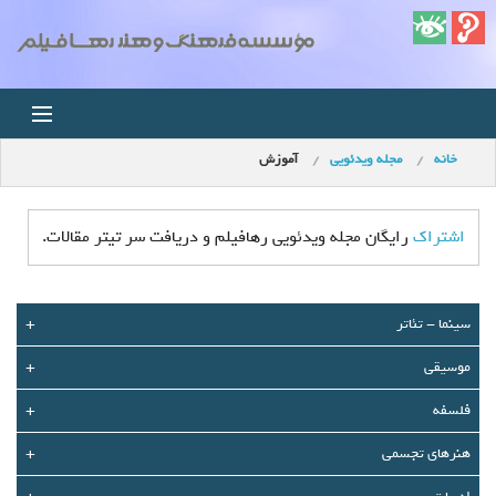
خانه
مجله ویدئویی
آموزش
خانه
اخبار
اشتراک
رایگان مجله ویدئویی رهافیلم و دریافت سر تیتر مقالات.
استودیو
سينما - تئاتر
+
فروشگاه
موسیقی
+
مجله ویدئویی
فلسفه
+
کودک
هنرهای تجسمی
+