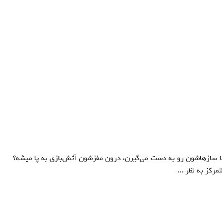
ها سازهاشون رو به دست مي‌گيرن، درون مغزشون آتش‌بازي به پا ميشه؟
مرکز به نظر ...