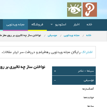
خانه
اخبار
استودیو
فروشگاه
مجله ویدئویی
خانه
مجله ویدئویی
موسیقی
نواختن ساز چه تاثیری بر روی مغز ما 
اشتراک
رایگان مجله ویدئویی رهافیلم و دریافت سر تیتر مقالات.
نواختن ساز چه تاثیری بر روی
سينما - تئاتر
+
موسیقی
-
آهنگسازها
خواننده‌ها
سازها