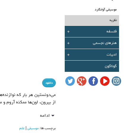
موسیقی آوانگارد
نظریه
فلسفه
+
هنرهای تجسمی
+
ادبیات
+
گوناگون
دانلود
مي‌دونستين هر بار که نوازنده‌
از بيرون، اون‌ها ممکنه آروم و مت
ادامه
برچسب ها:
موسيقي
علم