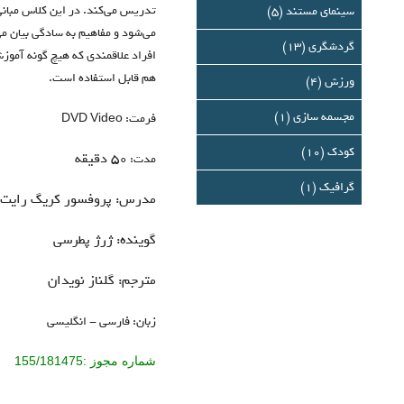
تدریس می‌کند. در این کلاس مبان
سینمای مستند (5)
می‌شود و مفاهیم به سادگی بیان می
گردشگری (13)
افراد علاقمندی که هیچ گونه آمو
هم قابل استفاده است.
ورزش (4)
مجسمه سازی (1)
فرمت: DVD Video
کودک (10)
50 دقيقه
مدت:
گرافيك (1)
مدرس: پروفسور كريگ رايت
گوينده: ژرژ پطرسي
مترجم: گلناز نويدان
زبان: فارسي - انگلیسی
شماره مجوز :155/181475