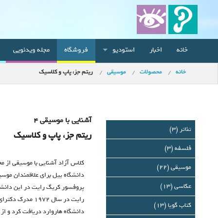
خانه
اخبار
استودیو
فروشگاه
مجله ویدئویی
خانه
محصولات
موسیقی
ريتم جز، پاپ و كلاسيك
آشنایی با موسیقی 4
تئاتر (3)
ريتم جز، پاپ و كلاسيك
فلسفه (3)
کلاس آزاد آشنایی با موسیقی از م
موسیقی (22)
دانشگاه ییل برای علاقمندان موس
عکاسی (13)
پروفسور کریگ رایت در این دانش
رایت در سال 1972 مد
کتاب گویا (13)
دانشگاه هاروارد دریافت کرد و از 