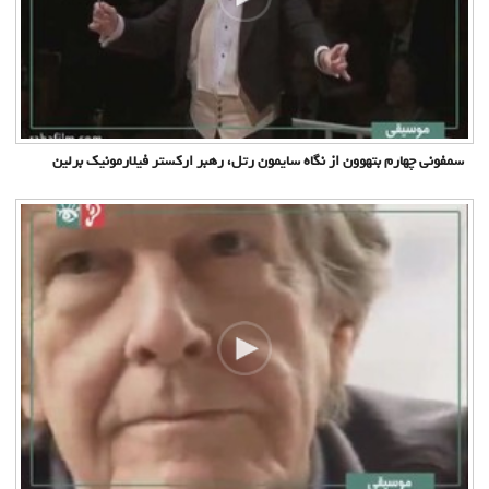
سمفونی چهارم بتهوون از نگاه سایمون رتل، رهبر ارکستر فیلارمونیک برلین