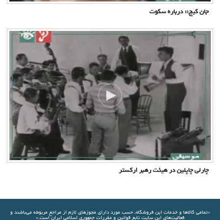
جان کیج:: درباره سکوت
چارلی چاپلین در هیئت رهبر ارکستر
«تمامي كالاها و خدمات اين فروشگاه، حسب مورد دارای مجوزهای لازم از مراجع مربوطه مي‌باشند و
فعاليت‌های اين سايت تابع قوانين و مقررات جمهوری اسلامی ايران است.»