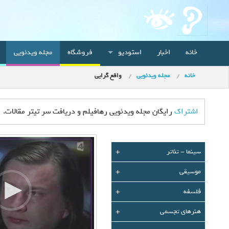
خانه
اخبار
استودیو
فروشگاه
مجله ویدئویی
خانه
مجله ویدئویی
واقع گرایی
اشتراک
رایگان مجله ویدئویی رهافیلم و دریافت سر تیتر مقالات.
سينما - تئاتر
+
موسیقی
+
فلسفه
+
هنرهای تجسمی
+