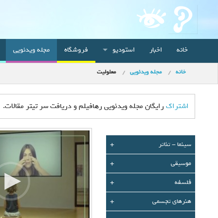
خانه
اخبار
استودیو
فروشگاه
مجله ویدئویی
خانه
مجله ویدئویی
معلولیت
اشتراک
رایگان مجله ویدئویی رهافیلم و دریافت سر تیتر مقالات.
سينما - تئاتر
+
موسیقی
+
فلسفه
+
هنرهای تجسمی
+