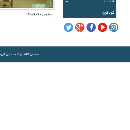
ادبیات
+
گوناگون
چشمان یک کودک
«تمامي كالاها و خدمات اين فرو