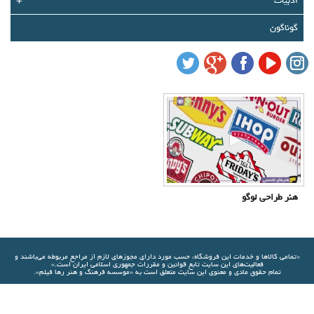
ادبیات
+
درباره ما
گوناگون
تماس با ما
سبد خرید شما خالی است
سبد خرید
ورود
عضویت
هنر طراحی لوگو
«تمامي كالاها و خدمات اين فروشگاه، حسب مورد دارای مجوزهای لازم از مراجع مربوطه مي‌باشند و
فعاليت‌های اين سايت تابع قوانين و مقررات جمهوری اسلامی ايران است.»
تمام حقوق مادی و معنوی این سایت متعلق است به «موسسه فرهنگ و هنر رها فیلم».