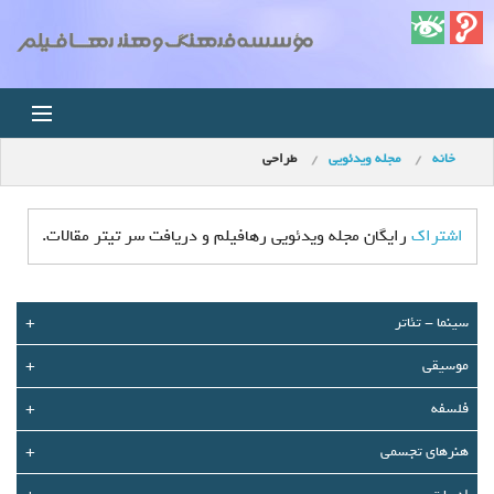
خانه
مجله ویدئویی
طراحی
خانه
اخبار
اشتراک
رایگان مجله ویدئویی رهافیلم و دریافت سر تیتر مقالات.
استودیو
سينما - تئاتر
+
فروشگاه
موسیقی
+
مجله ویدئویی
فلسفه
+
کودک
هنرهای تجسمی
+