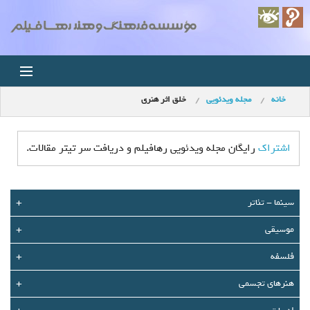
خانه
مجله ویدئویی
خلق اثر هنری
خانه
اخبار
اشتراک
رایگان مجله ویدئویی رهافیلم و دریافت سر تیتر مقالات.
استودیو
سينما - تئاتر
+
فروشگاه
موسیقی
+
مجله ویدئویی
فلسفه
+
کودک
هنرهای تجسمی
+