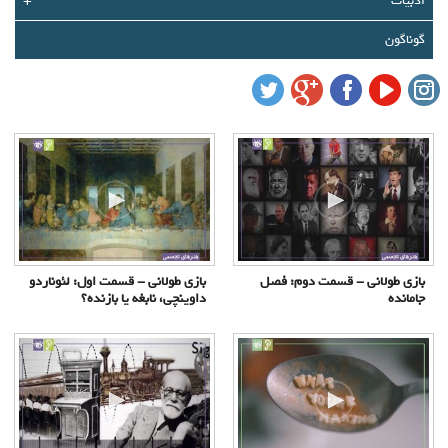
ادبیات
+
درباره ما
گوناگون
تماس با ما
سبد خرید شما خالی است
سبد خرید
ورود
عضویت
بازی طولانی - قسمت دوم: فصل
بازی طولانی - قسمت اول: لئوناردو
جامانده
داوینچی، نابغه یا بازنده؟