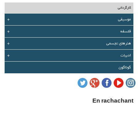
درباره ما
کارگردانی
تماس با ما
موسیقی
+
فلسفه
+
سبد خرید شما خالی است
هنرهای تجسمی
+
سبد خرید
ادبیات
+
ورود
گوناگون
عضویت
En rachachant