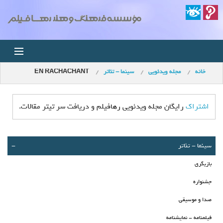
خانه
مجله ویدئویی
سينما - تئاتر
EN RACHACHANT
خانه
اخبار
اشتراک
رایگان مجله ویدئویی رهافیلم و دریافت سر تیتر مقالات.
استودیو
سينما - تئاتر
-
فروشگاه
بازیگری
مجله ویدئویی
جشنواره
صدا و موسیقی
کودک
فیلمنامه - نمایشنامه