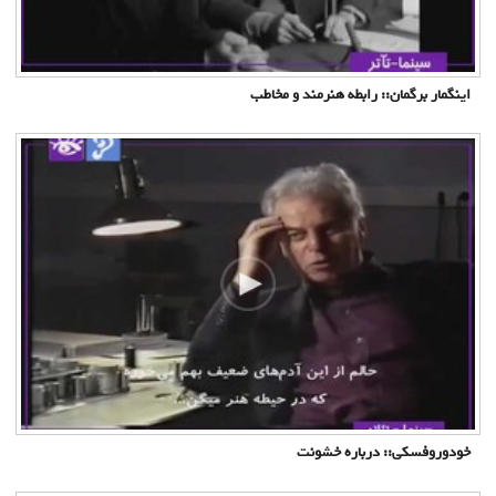
اینگمار برگمان:: رابطه هنرمند و مخاطب
خودوروفسکی:: درباره خشونت