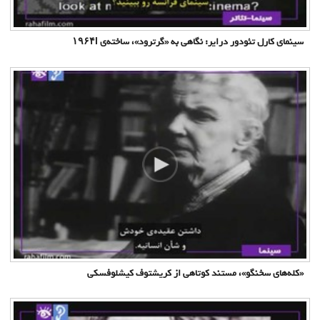
سینمای کارل تئودور درایر: نگاهی به «گرترود»، ساخته‌ی ۱۹۶۴l
«کله‌های سخنگو»، مستند کوتاهی از کریشتوف کیشلوفسکی