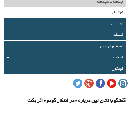
درباره ما
فیلمنامه - نمایشنامه
کارگردانی
تماس با ما
موسیقی
+
سبد خرید شما خالی است
فلسفه
+
هنرهای تجسمی
+
سبد خرید
ادبیات
+
ورود
گوناگون
عضویت
گفتگو با ناتان لین درباره «در انتظار گودو» اثر بکت