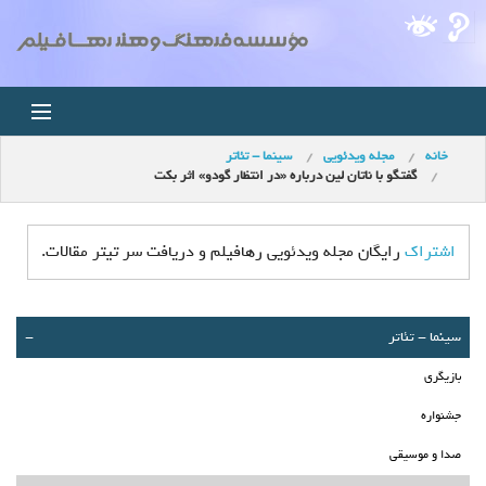
خانه
مجله ویدئویی
سينما - تئاتر
خانه
گفتگو با ناتان لین درباره «در انتظار گودو» اثر بکت
اخبار
اشتراک
رایگان مجله ویدئویی رهافیلم و دریافت سر تیتر مقالات.
استودیو
فروشگاه
سينما - تئاتر
-
بازیگری
مجله ویدئویی
جشنواره
کودک
صدا و موسیقی