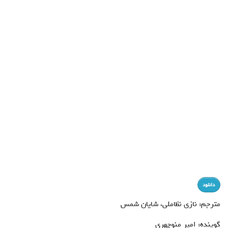
دانلود
مترجم: نازی نظاملی، شايان شمس
گوينده: امير منوچهری