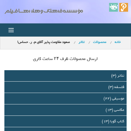
خانه
محصولات
تئاتر
صعود مقاومت پذیر آقای م. ر. حساس!
خانه
اخبار
ارسال محصولات ظرف ۲۴ ساعت کاری
استودیو
تئاتر (3)
فلسفه (3)
فروشگاه
موسیقی (22)
مجله ویدئویی
عکاسی (13)
کودک
کتاب گویا (13)