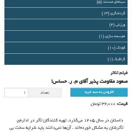
درباره ما
سینمای مستند (5)
گردشگری (13)
تماس با ما
ورزش (4)
سبد خرید شما خالی است
مجسمه سازی (1)
سبد خرید
کودک (10)
گرافيك (1)
ورود
فیلم تئاتر
عضویت
صعود مقاومت پذیر آقای م. ر. حساس!
افزودن به سبد خرید
تعداد
قیمت:
32,000
تومان
داستان در سال 1405 می‌گذرد. تهیه کنندگان تآتر در اداره‌ی
تآترشان به مشکل خورده‌اند . آن‌ها نمی‌دانند باید شرایط سخت بی