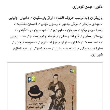
دکور : مهدی گودرزی
بازیگران (به ترتیب حروف الفبا) : آراز بارسقیان / دانیال اولیایی
/ مهدی بازدار / ترگل به‌مهر / رسول تجلی / احسان تخشید /
زهرا حیدری‌کیا / مهربان خداوردی / غلام‌حسین دولت‌آبادی /
پرستو رضایی / فرزانه رضایی / فرهاد رنجبرمقدم / محمد رجبی
/ حامد صحت / شایان صفرلو / فرزاد علوی / معصومه قربانی /
سارا محمدبیگی / فائزه محمدنجار / محمد نصرتی / امید نمازی
شیرازی