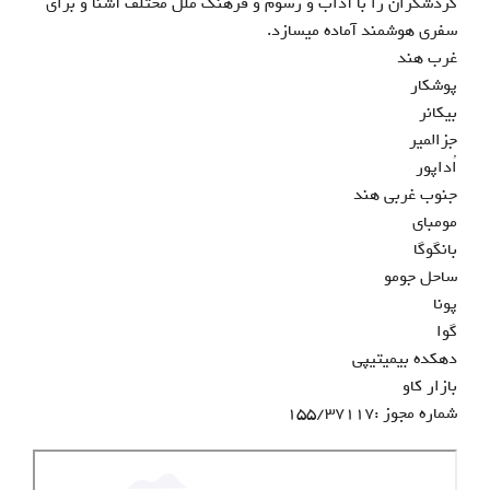
گردشگران را با آداب و رسوم و فرهنگ ملل مختلف آشنا و برای
سفری هوشمند آماده می‏سازد.
غرب هند
پوشکار
بیکانر
جزالمیر
اُداپور
جنوب غربی هند
مومبای
بانگوگا
ساحل جومو
پونا
گوا
دهکده بیمیتیپی
بازار کاو
شماره مجوز :155/37117