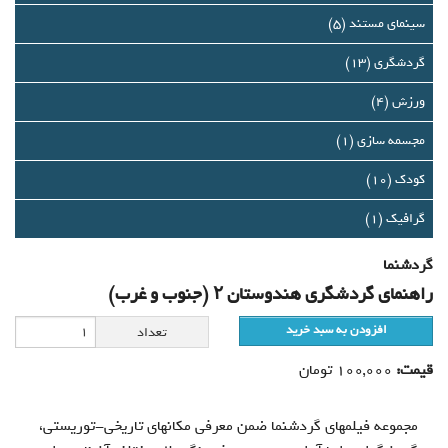
درباره ما
سینمای مستند (5)
تماس با ما
گردشگری (13)
ورزش (4)
سبد خرید شما خالی است
مجسمه سازی (1)
سبد خرید
کودک (10)
ورود
گرافيك (1)
عضویت
گردشنما
راهنمای گردشگری هندوستان ۲ (جنوب و غرب)
افزودن به سبد خرید
تعداد
قیمت:
100,000
تومان
مجموعه فیلم‏های گردش‏نما ضمن‏ معرفی‏ مکان‏های‏ تاریخی-توریستی،