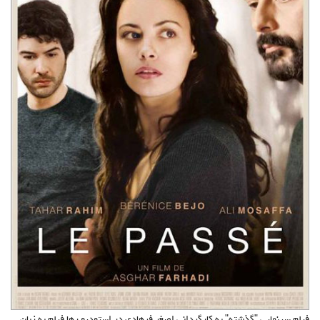
درباره ما
تماس با ما
سبد خرید شما خالی است
سبد خرید
ورود
عضویت
فیلم سینمایی "گذشته" به کارگردانی اصغر فرهادی در استودیو رها فیلم به زبان