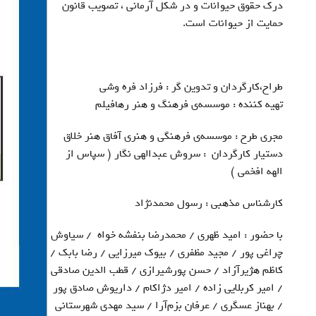
درک حقوق حیوانات و در شکل آرمانی ، تصویب قانون
حمایت از حیوانات است.
طراح،کارگردان و تدوین گر : فرزاد فره وشی
تهیه کننده : موسسه‌ی فرهنگ و هنر رهافیلم
مجری طرح : موسسه‌ی فرهنگی و هنری آفاق هنر خلاق
دستیار کارگردان : سروش عبدالهی نگار ( سپاس از
الهه افخمی )
کارشناس مذهبی : رسول محمدنژاد
با حضور : امید ظهری / محمدرضا بنفشه خواه / سیاوش
چراغی پور / مجید مظفری / بیوک میرزایی / رضا بابک /
کاظم هژیرآزاد / حسن پورشیرازی / قطب الدین صادقی
/ امیر کربلایی زاده / امیر دژاکام / داریوش صادق پور
/ بهناز عسگری / عرفان بزم‌آرا / سید مهدی شهرستانی