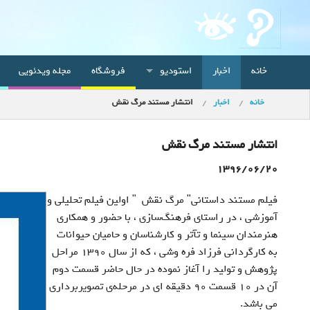
خانه
اخبار
استودیو
فروشگاه
مجله ویدئویی
خانه
اخبار
انتشار مستند مرگ نقش
انتشار مستند مرگ نقش
1396/06/20
فیلم مستند داستانی" مرگ نقش " اولین فیلم تحلیلی و
آموزشی ، در راستای فرهنگ‌سازی ، با حضور و همکاری
هنرمندان سینما و تآتر و کارشناسان و حامیان حیوانات
به کارگردانی فرزاد فره وشی ، که از سال 1390 مراحل
پژوهش و تولید را آغاز نموده در حال حاضر قسمت دوم
آن در 10 قسمت 90 دقیقه ای در مرحله‌ی تصویربرداری
می باشد.